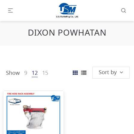
DIXON POWHATAN
Sort by
Show
9
12
15