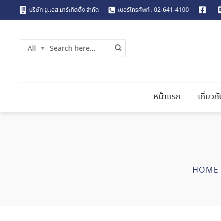
บริษัท ยู.เอส.มาร์เก็ตติ้ง จำกัด
เบอร์โทรศัพท์ : 02-641-4100
หน้าแรก
เกี่ยวก
HOME