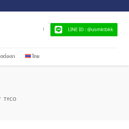
LINE ID : @usmktbkk
|
ิดต่อเรา
ไทย
/
TYCO