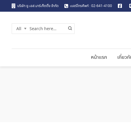
บริษัท ยู.เอส.มาร์เก็ตติ้ง จำกัด
เบอร์โทรศัพท์ : 02-641-4100
หน้าแรก
เกี่ยวก