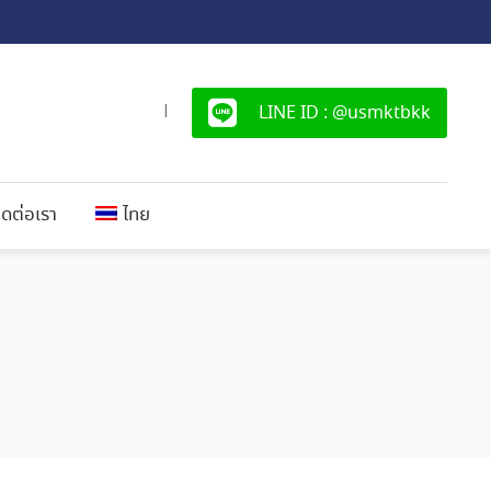
LINE ID : @usmktbkk
|
ิดต่อเรา
ไทย