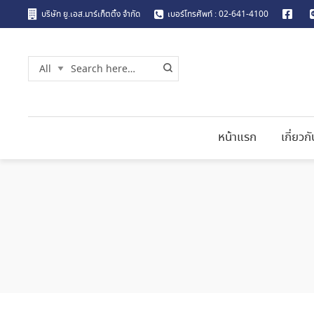
บริษัท ยู.เอส.มาร์เก็ตติ้ง จำกัด
เบอร์โทรศัพท์ : 02-641-4100
หน้าแรก
เกี่ยวก