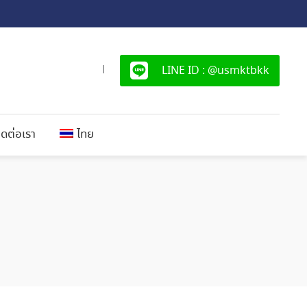
LINE ID : @usmktbkk
|
ิดต่อเรา
ไทย