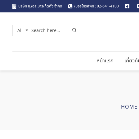
บริษัท ยู.เอส.มาร์เก็ตติ้ง จำกัด
เบอร์โทรศัพท์ : 02-641-4100
หน้าแรก
เกี่ยวก
HOME