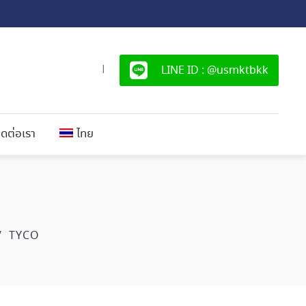
LINE ID : @usmktbkk
|
ิดต่อเรา
ไทย
/
TYCO