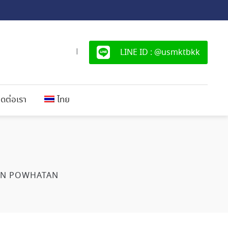
LINE ID : @usmktbkk
|
ิดต่อเรา
ไทย
ON POWHATAN