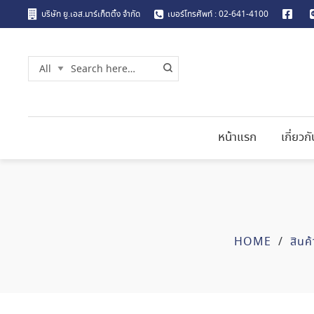
บริษัท ยู.เอส.มาร์เก็ตติ้ง จำกัด
เบอร์โทรศัพท์ : 02-641-4100
หน้าแรก
เกี่ยวก
HOME
/
สินค้