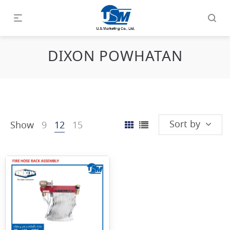
DIXON POWHATAN
Sort by
Show
9
12
15