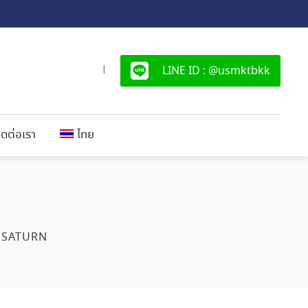
LINE ID : @usmktbkk
|
ิดต่อเรา
ไทย
SATURN