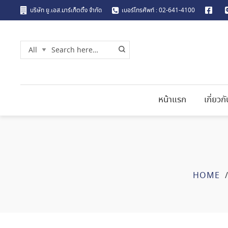
บริษัท ยู.เอส.มาร์เก็ตติ้ง จำกัด
เบอร์โทรศัพท์ : 02-641-4100
หน้าแรก
เกี่ยวก
HOME