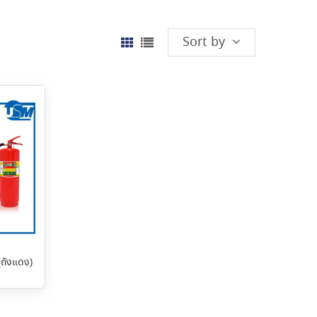
Sort by
(ถังแดง)