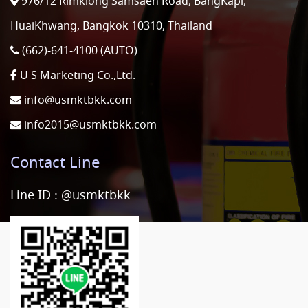
976/12 Rimklong Samsaen Road, BangKapi,
HuaiKhwang, Bangkok 10310, Thailand
(662)-641-4100 (AUTO)
U S Marketing Co.,Ltd.
info@usmktbkk.com
info2015@usmktbkk.com
Contact Line
Line ID :
@usmktbkk