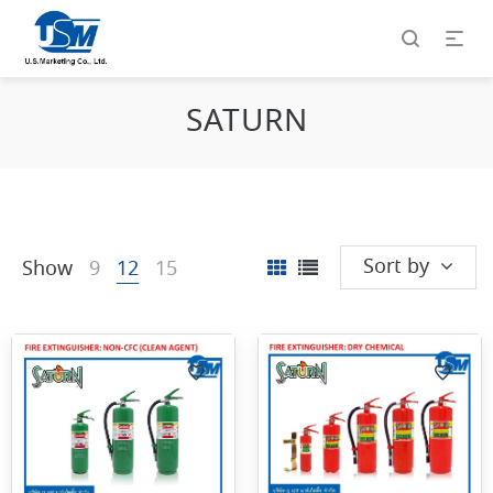
SATURN
Sort by
Show
9
12
15