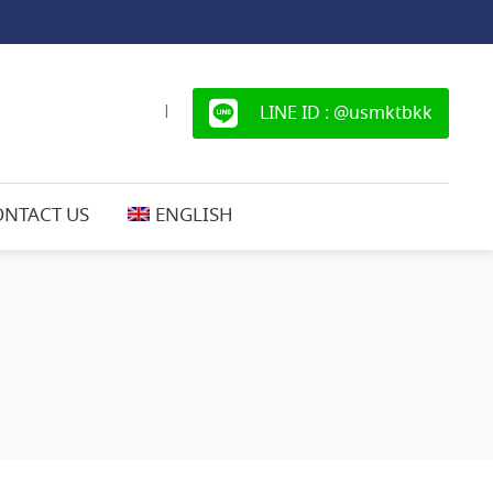
LINE ID : @usmktbkk
|
ONTACT US
ENGLISH