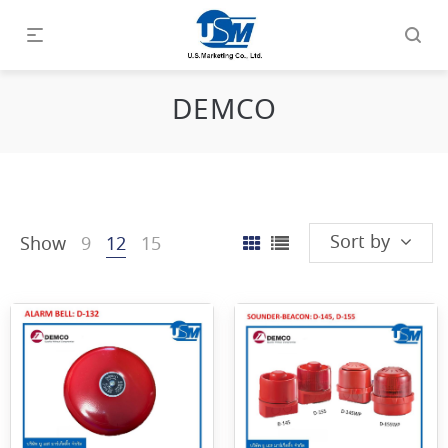
DEMCO
Sort by
Show
9
12
15