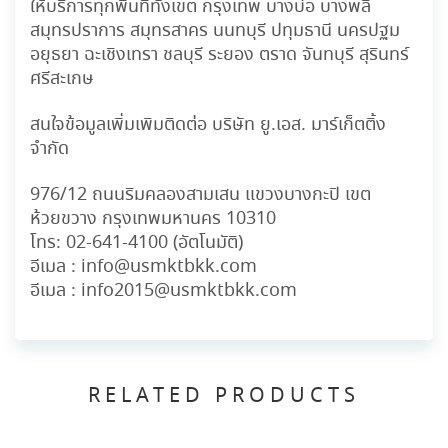
ให้บริการทุกพื้นที่ทั้งเขต กรุงเทพ บางบ่อ บางพลี
สมุทรปราการ สมุทรสาคร นนทบุรี ปทุมธานี นครปฐม
อยุธยา ฉะเชิงเทรา ชลบุรี ระยอง ตราด จันทบุรี สุรินทร์
ศรีสะเกษ
สนใจข้อมูลเพิ่มเพิมติดต่อ บริษัท ยู.เอส. มาร์เก็ตติ้ง
จำกัด
976/12 ถนนริมคลองสามเสน แขวงบางกะปิ เขต
ห้วยขวาง กรุงเทพมหานคร 10310
โทร:
02-641-4100
(อัตโนมัติ)
อีเมล :
info@usmktbkk.com
อีเมล :
info2015@usmktbkk.com
RELATED PRODUCTS