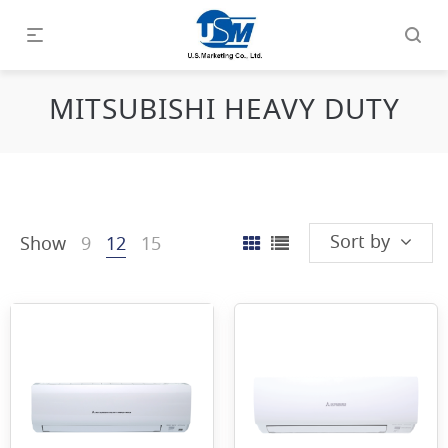
MITSUBISHI HEAVY DUTY
Sort by
Show
9
12
15