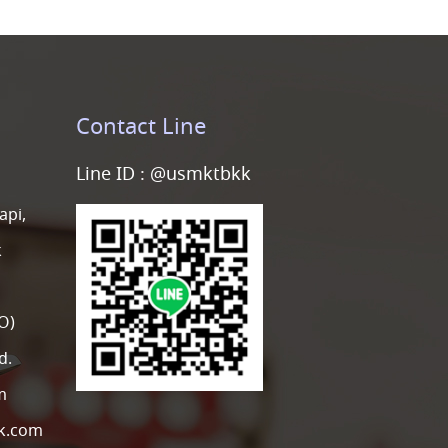
Contact Line
Line ID :
@usmktbkk
api,
k
O)
d.
m
k.com