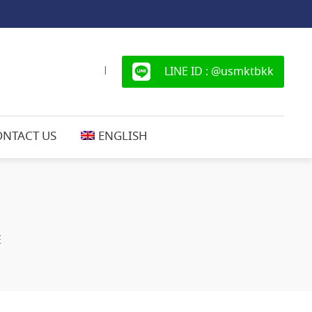
LINE ID : @usmktbkk
|
ONTACT US
ENGLISH
E