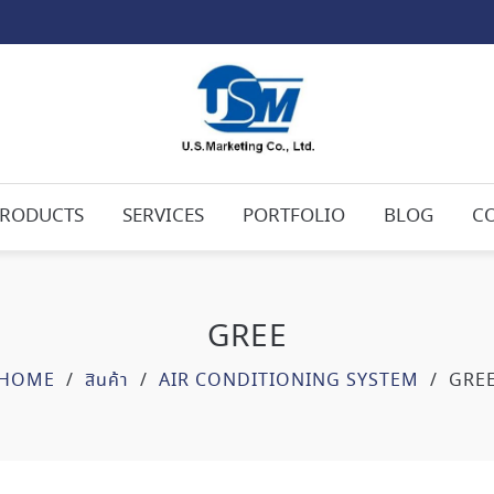
RODUCTS
SERVICES
PORTFOLIO
BLOG
C
GREE
HOME
/
สินค้า
/
AIR CONDITIONING SYSTEM
/
GRE