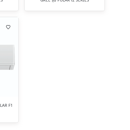
ES
GREE รุ่น PULAR i2 SERIES
ULAR F1