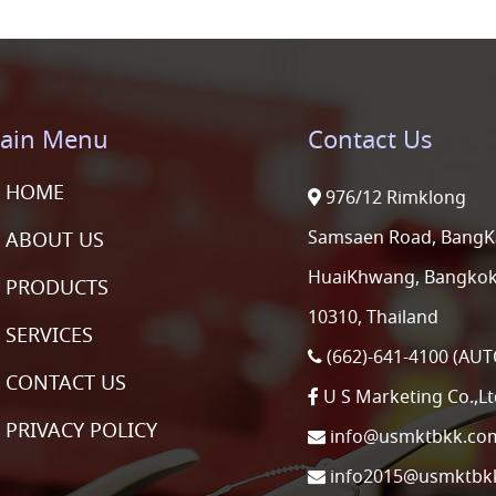
ain Menu
Contact Us
HOME
976/12 Rimklong
Samsaen Road, BangK
ABOUT US
HuaiKhwang, Bangko
PRODUCTS
10310, Thailand
SERVICES
(662)-641-4100 (AUT
CONTACT US
U S Marketing Co.,Lt
PRIVACY POLICY
info@usmktbkk.co
info2015@usmktbk