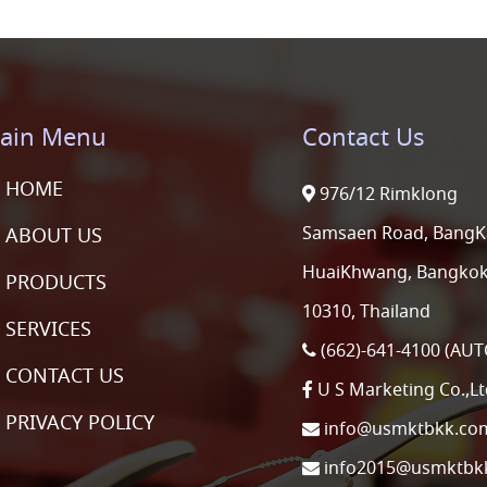
ain Menu
Contact Us
HOME
976/12 Rimklong
Samsaen Road, BangK
ABOUT US
HuaiKhwang, Bangko
PRODUCTS
10310, Thailand
SERVICES
(662)-641-4100 (AUT
CONTACT US
U S Marketing Co.,Lt
PRIVACY POLICY
info@usmktbkk.co
info2015@usmktbk