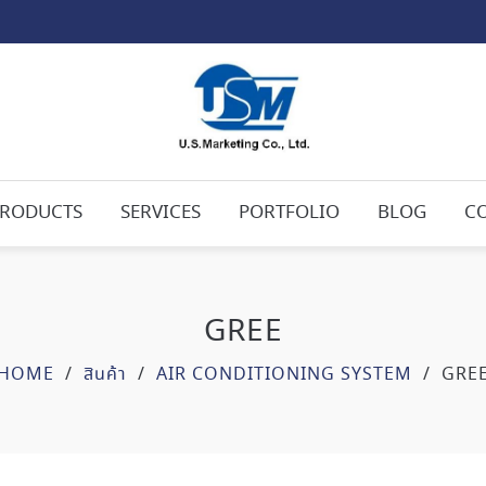
RODUCTS
SERVICES
PORTFOLIO
BLOG
C
GREE
HOME
/
สินค้า
/
AIR CONDITIONING SYSTEM
/
GRE