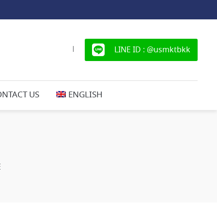
LINE ID : @usmktbkk
|
ONTACT US
ENGLISH
E