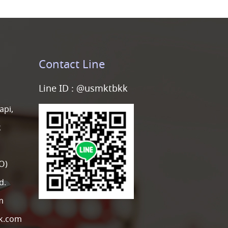
Contact Line
Line ID :
@usmktbkk
api,
k
O)
d.
m
k.com