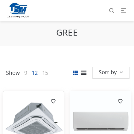
GREE
Sort by
Show
9
12
15