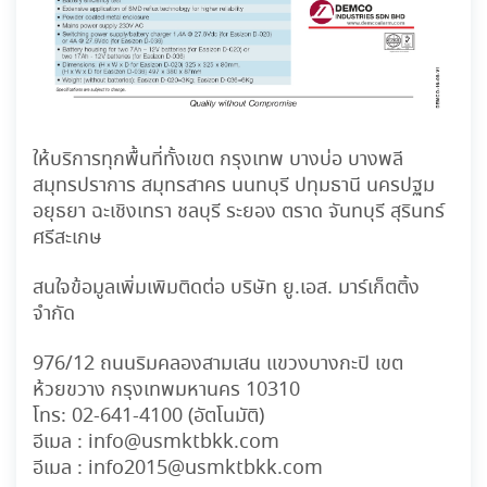
ให้บริการทุกพื้นที่ทั้งเขต กรุงเทพ บางบ่อ บางพลี
สมุทรปราการ สมุทรสาคร นนทบุรี ปทุมธานี นครปฐม
อยุธยา ฉะเชิงเทรา ชลบุรี ระยอง ตราด จันทบุรี สุรินทร์
ศรีสะเกษ
สนใจข้อมูลเพิ่มเพิมติดต่อ บริษัท ยู.เอส. มาร์เก็ตติ้ง
จำกัด
976/12 ถนนริมคลองสามเสน แขวงบางกะปิ เขต
ห้วยขวาง กรุงเทพมหานคร 10310
โทร:
02-641-4100
(อัตโนมัติ)
อีเมล :
info@usmktbkk.com
อีเมล :
info2015@usmktbkk.com