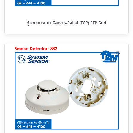
ตู้ควบคุมระบบแจ้งเหตุเพลิงไหม้ (FCP) SFP-5ud