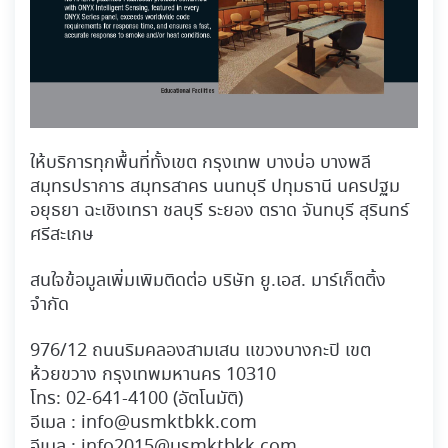
ให้บริการทุกพื้นที่ทั้งเขต กรุงเทพ บางบ่อ บางพลี
สมุทรปราการ สมุทรสาคร นนทบุรี ปทุมธานี นครปฐม
อยุธยา ฉะเชิงเทรา ชลบุรี ระยอง ตราด จันทบุรี สุรินทร์
ศรีสะเกษ
สนใจข้อมูลเพิ่มเพิมติดต่อ บริษัท ยู.เอส. มาร์เก็ตติ้ง
จำกัด
976/12 ถนนริมคลองสามเสน แขวงบางกะปิ เขต
ห้วยขวาง กรุงเทพมหานคร 10310
โทร:
02-641-4100
(อัตโนมัติ)
อีเมล :
info@usmktbkk.com
อีเมล :
info2015@usmktbkk.com