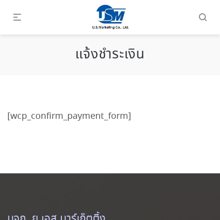
แจ้งชำระเงิน
[wcp_confirm_payment_form]
บจก. ยู.เอส.มาร์เก็ตติ้ง