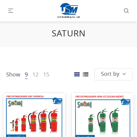
SATURN
Sort by
Show
9
12
15