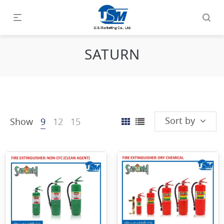
SATURN
Sort by
Show
9
12
15