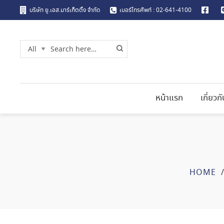
บริษัท ยู.เอส.มาร์เก็ตติ้ง จำกัด
เบอร์โทรศัพท์ : 02-641-4100
หน้าแรก
เกี่ยวก
HOME