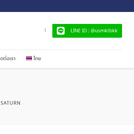
LINE ID : @usmktbkk
|
ิดต่อเรา
ไทย
SATURN