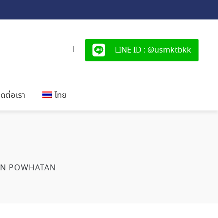
LINE ID : @usmktbkk
|
ิดต่อเรา
ไทย
ON POWHATAN