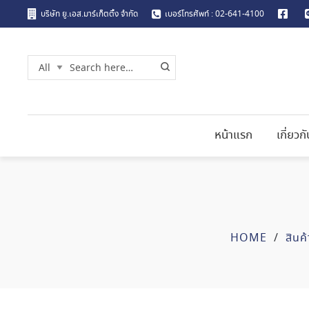
บริษัท ยู.เอส.มาร์เก็ตติ้ง จำกัด
เบอร์โทรศัพท์ : 02-641-4100
หน้าแรก
เกี่ยวก
HOME
/
สินค้