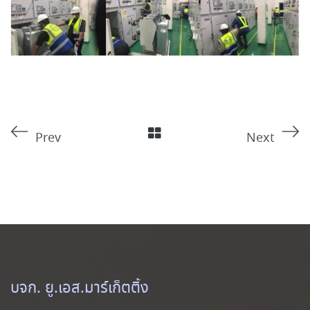
Prev
Next
บจก. ยู.เอส.มาร์เก็ตติ้ง