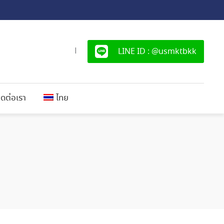
LINE ID : @usmktbkk
|
ิดต่อเรา
ไทย