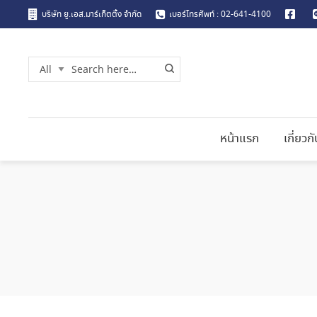
บริษัท ยู.เอส.มาร์เก็ตติ้ง จำกัด
เบอร์โทรศัพท์ : 02-641-4100
หน้าแรก
เกี่ยวก