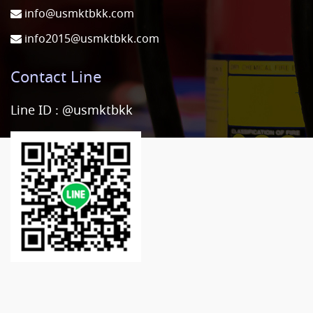
info@usmktbkk.com
info2015@usmktbkk.com
Contact Line
Line ID :
@usmktbkk