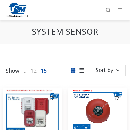
SYSTEM SENSOR
Sort by
Show
9
12
15