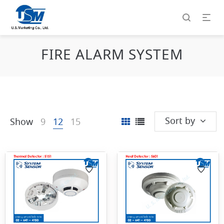
FIRE ALARM SYSTEM
Sort by
Show
9
12
15