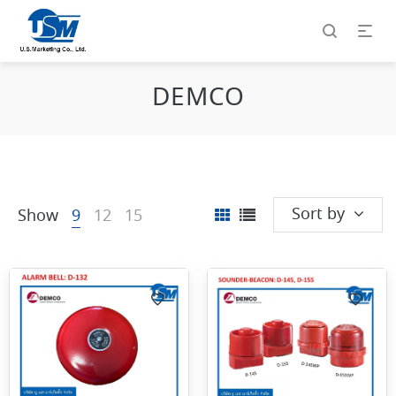
DEMCO
Sort by
Show
9
12
15