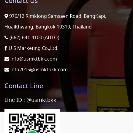
Contact Us
976/12 Rimklong Samsaen Road, BangKapi,
HuaiKhwang, Bangkok 10310, Thailand
(662)-641-4100 (AUTO)
U S Marketing Co.,Ltd.
info@usmktbkk.com
info2015@usmktbkk.com
Contact Line
Line ID :
@usmktbkk