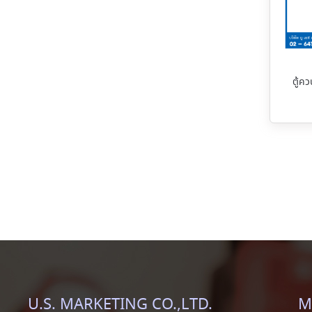
ตู้ค
U.S. MARKETING CO.,LTD.
M