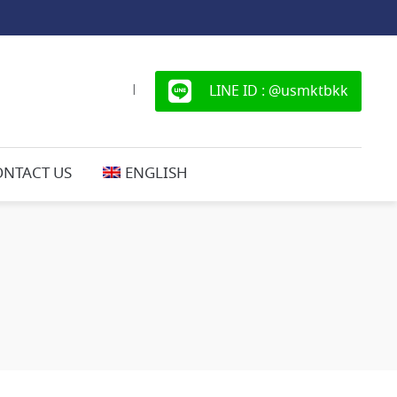
LINE ID : @usmktbkk
|
ONTACT US
ENGLISH