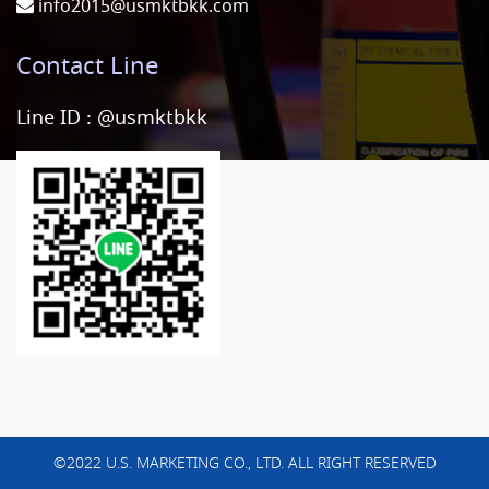
info2015@usmktbkk.com
Contact Line
Line ID :
@usmktbkk
©2022 U.S. MARKETING CO., LTD. ALL RIGHT RESERVED