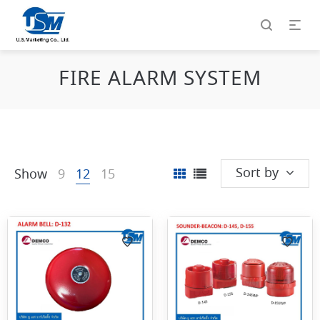
FIRE ALARM SYSTEM
Sort by
Show
9
12
15