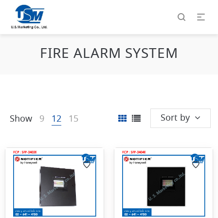
FIRE ALARM SYSTEM
Sort by
Show
9
12
15