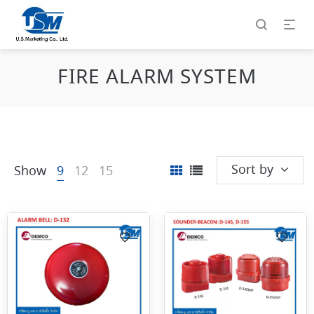
FIRE ALARM SYSTEM
Sort by
Show
9
12
15