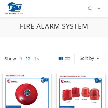
FIRE ALARM SYSTEM
Sort by
Show
9
12
15