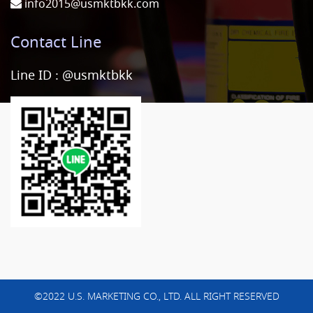
info2015@usmktbkk.com
Contact Line
Line ID :
@usmktbkk
©2022 U.S. MARKETING CO., LTD. ALL RIGHT RESERVED