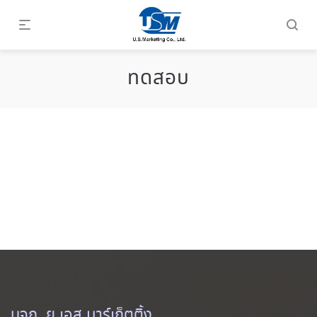
ทดสอบ
บจก. ยู.เอส.มาร์เก็ตติ้ง